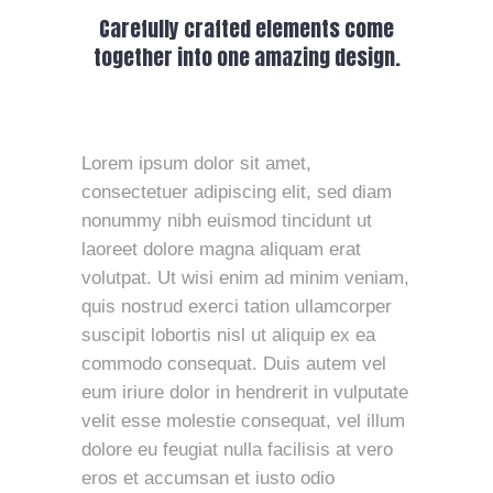
Carefully crafted elements come
together into one amazing design.
Lorem ipsum dolor sit amet,
consectetuer adipiscing elit, sed diam
nonummy nibh euismod tincidunt ut
laoreet dolore magna aliquam erat
volutpat. Ut wisi enim ad minim veniam,
quis nostrud exerci tation ullamcorper
suscipit lobortis nisl ut aliquip ex ea
commodo consequat. Duis autem vel
eum iriure dolor in hendrerit in vulputate
velit esse molestie consequat, vel illum
dolore eu feugiat nulla facilisis at vero
eros et accumsan et iusto odio