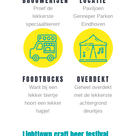
BROUWERIJEN
LOCATIE
Proef de
Paviljoen
lekkerste
Genneper Parken
speciaalbieren!
Eindhoven
FOODTRUCKS
OVERDEKT
Want bij een
Geheel overdekt
lekker biertje
met de lekkerste
hoort een lekker
achtergrond
hapje!
deuntjes
Lighttown craft beer festival