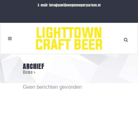
E-mail: info@paviljoengenneperparken.nl
ARCHIEF
Home
>
Geen berichten gevonden