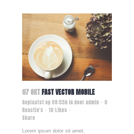
07 OKT
FAST VECTOR MOBILE
Geplaatst op 09:55h
in
door
admin
0
Reactie's
10
Likes
Share
Lorem ipsum dolor sit amet,