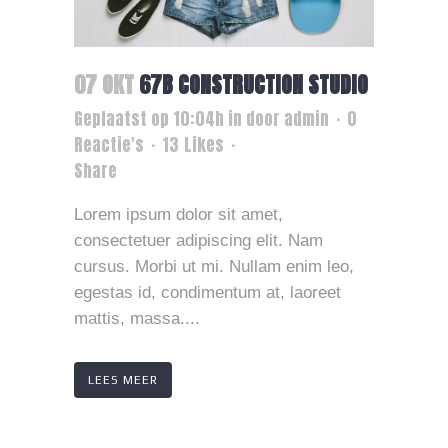
07 OKT
67B CONSTRUCTION STUDIO
Geplaatst op 10:04h
in
door
admin
0
Reactie's
13
Likes
Share
Lorem ipsum dolor sit amet,
consectetuer adipiscing elit. Nam
cursus. Morbi ut mi. Nullam enim leo,
egestas id, condimentum at, laoreet
mattis, massa....
LEES MEER