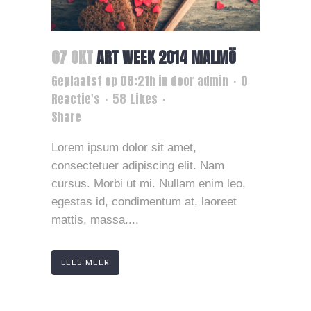
07 OKT
ART WEEK 2014 MALMÖ
Geplaatst op 08:21h
in
door
admin
0
Reactie's
58
Likes
Share
Lorem ipsum dolor sit amet,
consectetuer adipiscing elit. Nam
cursus. Morbi ut mi. Nullam enim leo,
egestas id, condimentum at, laoreet
mattis, massa....
LEES MEER