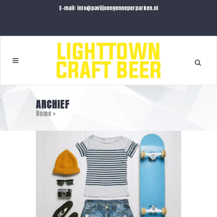
E-mail: info@paviljoengenneperparken.nl
ARCHIEF
Home
>